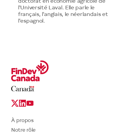
doctorat en économie agricole de
l'Université Laval. Elle parle le
français, l'anglais, le néerlandais et
l'espagnol.
Legal
Links
Logo
Social
Media
Links
Menu
À propos
du
Notre rôle
pied