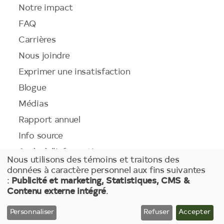
de
Notre impact
page
FAQ
Carrières
Nous joindre
Exprimer une insatisfaction
Blogue
Médias
Rapport annuel
Info source
Accès à l’information
Nous utilisons des témoins et traitons des
Accessibilité
Use
données à caractère personnel aux fins suivantes
:
Publicité et marketing, Statistiques, CMS &
of
Contenu externe intégré
.
personal
Liens
Énoncé de confidentialité
Conditions d’utilisation
Juridiques
Témoins
Plan du Site
data
Personnaliser
Refuser
Accepter