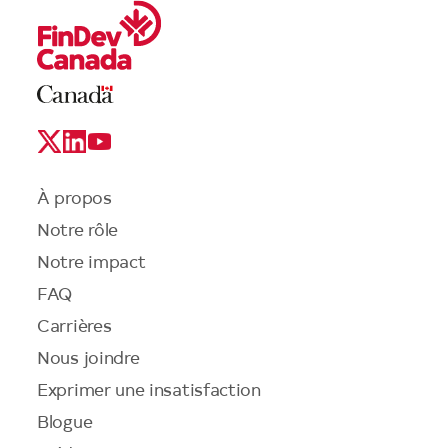
Legal
Links
Logo
Social
Media
Links
Menu
À propos
du
Notre rôle
pied
de
Notre impact
page
FAQ
Carrières
Nous joindre
Exprimer une insatisfaction
Blogue