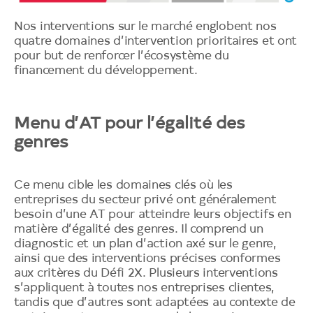
Nos interventions sur le marché englobent nos
quatre domaines d’intervention prioritaires et ont
Début
pour but de renforcer l’écosystème du
du
financement du développement.
menu
d’AT
pour
Menu d’AT pour l’égalité des
l’action
en
genres
faveur
de
l’égalité
Ce menu cible les domaines clés où les
des
entreprises du secteur privé ont généralement
genres
besoin d’une AT pour atteindre leurs objectifs en
matière d’égalité des genres. Il comprend un
diagnostic et un plan d’action axé sur le genre,
ainsi que des interventions précises conformes
aux critères du Défi 2X. Plusieurs interventions
s’appliquent à toutes nos entreprises clientes,
tandis que d’autres sont adaptées au contexte de