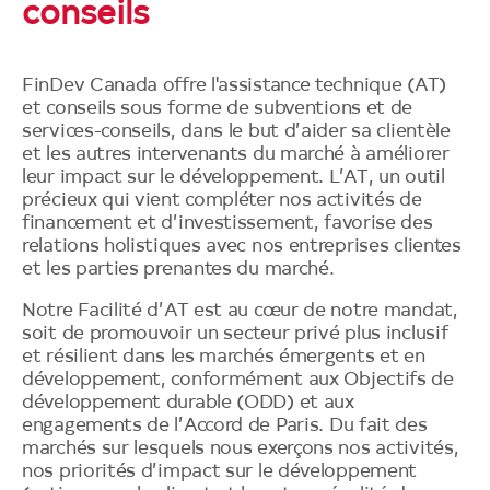
conseils
2X Canada
Stratégie 2025 des IFD du G7
FinDev Canada offre l'assistance technique (AT)
et conseils sous forme de subventions et de
Financement mixte
services-conseils, dans le but d’aider sa clientèle
Notre impact
et les autres intervenants du marché à améliorer
leur impact sur le développement. L’AT, un outil
Gouvernance
Notre portefeuille
précieux qui vient compléter nos activités de
Nouvelles
Rapport annuel 2024
financement et d’investissement, favorise des
Nos clients
relations holistiques avec nos entreprises clientes
Médias
Transparence et communication
et les parties prenantes du marché.
Histoires d'impact
Navigation
Blogue
secondaire
Politiques et lignes directrices
Nous joindre
Notre Facilité d’AT est au cœur de notre mandat,
soit de promouvoir un secteur privé plus inclusif
Événements
Mécanisme de responsabilisation
et résilient dans les marchés émergents et en
indépendant
développement, conformément aux Objectifs de
Ressources
développement durable (ODD) et aux
Code d'éthique
engagements de l’Accord de Paris. Du fait des
marchés sur lesquels nous exerçons nos activités,
nos priorités d’impact sur le développement