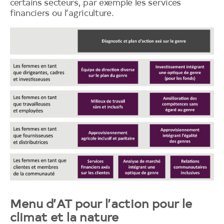
certains secteurs, par exemple les services
financiers ou l’agriculture.
Image
Début
du
Menu d’AT pour l’action pour le
menu
d’AT
climat et la nature