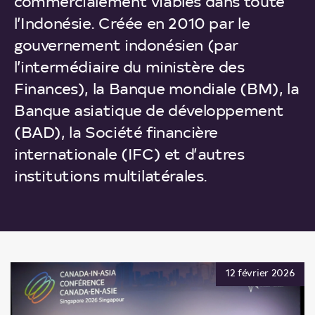
indépendant
commercialement viables dans toute
2X Canada
Ressources
l’Indonésie. Créée en 2010 par le
Code d'éthique
Stratégie 2025 des IFD du G7
gouvernement indonésien (par
Financement mixte
l’intermédiaire du ministère des
Finances), la Banque mondiale (BM), la
Banque asiatique de développement
(BAD), la Société financière
internationale (IFC) et d’autres
institutions multilatérales.
Start
of
main
12 février 2026
content