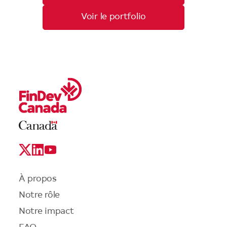
Voir le portfolio
Legal
Links
Logo
Social
Media
Links
Menu
À propos
du
Notre rôle
pied
de
Notre impact
page