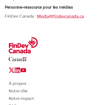
Personne-ressource pour les médias
FinDev Canada :
Media@findevcanada.ca
Legal
Links
Logo
Social
Media
Links
Menu
À propos
du
Notre rôle
pied
de
Notre impact
page