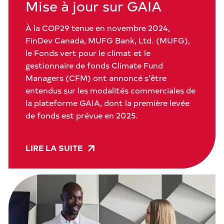
Mise à jour sur GAIA
À la COP29 tenue en novembre 2024,
FinDev Canada, MUFG Bank, Ltd. (MUFG),
le Fonds vert pour le climat et le
gestionnaire de fonds Climate Fund
Managers (CFM) ont annoncé s’être
entendus sur les modalités commerciales de
la plateforme GAIA, dont la première levée
de fonds est prévue en 2025.
LIRE LA SUITE