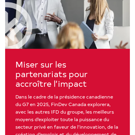
Miser sur les
partenariats pour
accroître l’impact
Dans le cadre de la présidence canadienne
du G7 en 2025, FinDev Canada explorera,
avec les autres IFD du groupe, les meilleurs
moyens d’exploiter toute la puissance du
secteur privé en faveur de l’innovation, de la
création d’emplois et du développement de